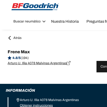
Go to page content
Go to page navigation
Nuestra Historia
Preguntas f
Buscar neumático
Atrás
Frene Max
4.8/5
(194)
Arturo U. Illia 4078 Malvinas Argentinas
Cont
INFORMACIÓN
Arturo U. Illia 4078 Malvinas Argentinas
Obtener instrucciones